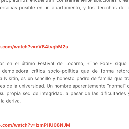
os propietarios encuentran constantemente soluciones crea
rsonas posible en un apartamento, y los derechos de lo
be.com/watch?v=nVB4tvqbM2s
r en el último Festival de Locarno, «The Fool» sigue 
 demoledora crítica socio-política que de forma retor
a Nikitin, es un sencillo y honesto padre de familia que 
tes de la universidad. Un hombre aparentemente “normal” q
su propia sed de integridad, a pesar de las dificultades
la deriva.
be.com/watch?v=IzmPHU08NJM