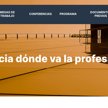
MESAS DE
DOCUMENT
CONFERENCIAS
PROGRAMA
TRABAJO
PREVIOS
ia dónde va la profe